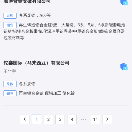
顺博合金安徽有限公司
各系废铝，A00等
采购
再生铸造铝合金锭/液、大扁锭、3系、5系、6系新能源电池
销售
铝材/铝镁合金板带/氧化深冲用铝卷带/中厚铝合金板/船板/金属容器
包装材料等
钇鑫国际（马来西亚）有限公司
王**宇
各系废铝
采购
再生铝合金锭 废铝加工 复化锭
销售
1
2
3
4
11
•••